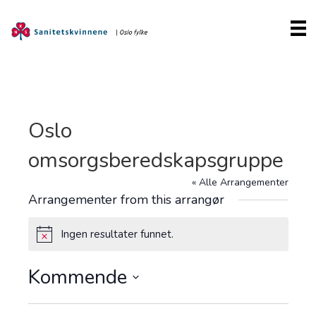
Oslo
omsorgsberedskapsgruppe
« Alle Arrangementer
Arrangementer from this arrangør
Ingen resultater funnet.
M
e
r
Kommende
k
n
V
a
e