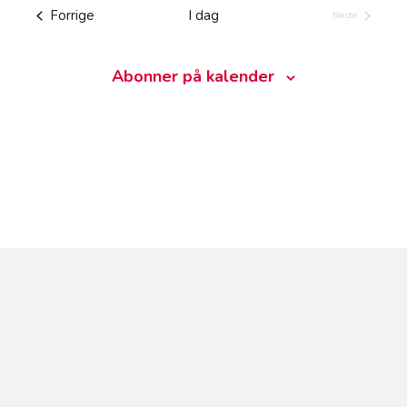
d
l
Arrangementer
Forrige
I dag
Neste
Arrangemente
g
d
a
Abonner på kalender
t
o
.