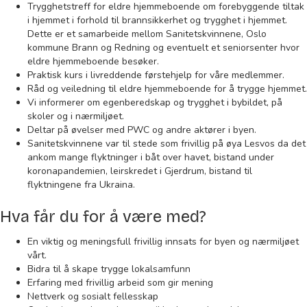
Trygghetstreff for eldre hjemmeboende om forebyggende tiltak
i hjemmet i forhold til brannsikkerhet og trygghet i hjemmet.
Dette er et samarbeide mellom Sanitetskvinnene, Oslo
kommune Brann og Redning og eventuelt et seniorsenter hvor
eldre hjemmeboende besøker.
Praktisk kurs i livreddende førstehjelp for våre medlemmer.
Råd og veiledning til eldre hjemmeboende for å trygge hjemmet.
Vi informerer om egenberedskap og trygghet i bybildet, på
skoler og i nærmiljøet.
Deltar på øvelser med PWC og andre aktører i byen.
Sanitetskvinnene var til stede som frivillig på øya Lesvos da det
ankom mange flyktninger i båt over havet, bistand under
koronapandemi­en, leirskredet i Gjerdrum, bistand til
flyktningene fra Ukraina.
Hva får du for å være med?
En viktig og meningsfull frivillig innsats for byen og nærmiljøet
vårt.
Bidra til å skape trygge lokalsamfunn
Erfaring med frivillig arbeid som gir mening
Nettverk og sosialt fellesskap