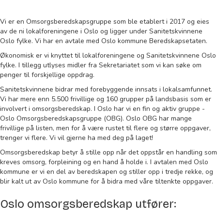
Vi er en Omsorgsberedskapsgruppe som ble etablert i 2017 og eies
av de ni lokalforeningene i Oslo og ligger under Sanitetskvinnene
Oslo fylke. Vi har en avtale med Oslo kommune Beredskapsetaten.
Økonomisk er vi knyttet til lokalforeningene og Sanitetskvinnene Oslo
fylke. I tillegg utlyses midler fra Sekretariatet som vi kan søke om
penger til forskjellige oppdrag.
Sanitetskvinnene bidrar med forebyggende innsats i lokalsamfunnet.
Vi har mere enn 5.500 frivillige og 160 grupper på landsbasis som er
involvert i omsorgsberedskap. I Oslo har vi en fin og aktiv gruppe -
Oslo Omsorgsberedskapsgruppe (OBG). Oslo OBG har mange
frivillige på listen, men for å være rustet til flere og større oppgaver,
trenger vi flere. Vi vil gjerne ha med deg på laget!
Omsorgsberedskap betyr å stille opp når det oppstår en handling som
kreves omsorg, forpleining og en hand å holde i. I avtalen med Oslo
kommune er vi en del av beredskapen og stiller opp i tredje rekke, og
blir kalt ut av Oslo kommune for å bidra med våre tiltenkte oppgaver.
Oslo omsorgsberedskap utfører: