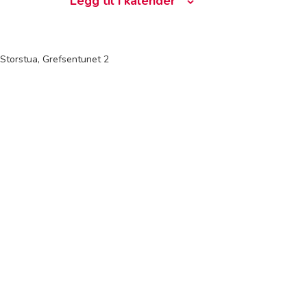
Legg til i kalender
Storstua, Grefsentunet 2