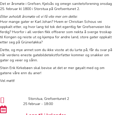
Det er årsmøte i Grefsen, Kjelsås og omegn sanitetsforening onsdag
25. februar kl 1800 i Storstua på Grefsentunet 2.
Etter avholdt årsmøte vil vi få vite mer om dette:
Hvor mange gater er Karl Johan? Hvem er Christian Schous vei
oppkalt etter, og hvor lang tid tok det egentlig før Grefsenveien ble
ferdig? Hvorfor i all verden fikk offiserer som nekta å sverge troskap
til Kongen og reiste ut og kjempa for andre land, store gater oppkalt
etter seg på Grünerløkka?
Dette, og mye annet som du ikke visste at du lurte på, får du svar på
når verdens eneste gatebildetekstforfatter kommer og snakker om
gater og veier og sånn.
Stein Erik Kirkebøen skal bevise at det er mer gøyalt med og om
gatene våre enn du aner!
Vel møtt!
Storstua, Grefsentunet 2
25 februar - 18:00