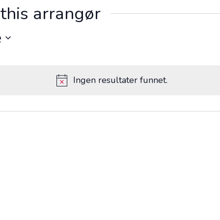
this arrangør
e
Ingen resultater funnet.
M
e
r
k
n
a
d