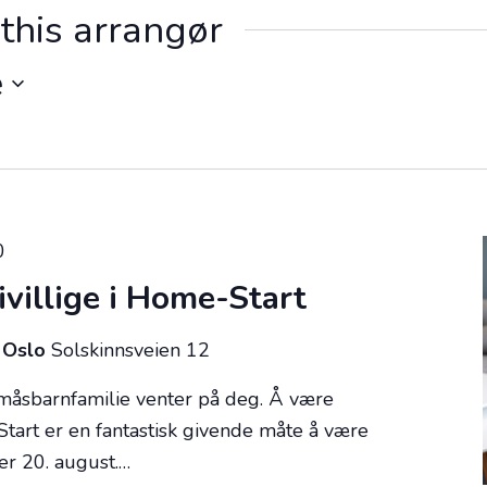
this arrangør
e
0
ivillige i Home-Start
6 Oslo
Solskinnsveien 12
småsbarnfamilie venter på deg. Å være
tart er en fantastisk givende måte å være
rter 20. august.…