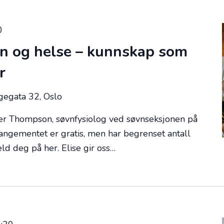
0
vn og helse – kunnskap som
r
egata 32, Oslo
lter Thompson, søvnfysiolog ved søvnseksjonen på
angementet er gratis, men har begrenset antall
d deg på her. Elise gir oss…