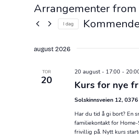
Arrangementer from 
Kommend
I dag
V
e
august 2026
l
g
d
20 august - 17:00
-
20:0
TOR
20
a
Kurs for nye fr
t
o
Solskinnsveien 12, 037
.
Har du tid å gi bort? En 
familiekontakt for Home-S
frivillig på. Nytt kurs sta