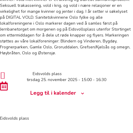
Seksuell trakassering, vold i krig, og vold i nære relasjoner er en
virkelighet for mange kvinner og jenter i dag. I år setter vi søkelyset
på DIGITAL VOLD. Sanitetskvinnene Oslo fylke og alle
lokalforeningene i Oslo markerer dagen ved å samles først på
Jernbanetorget om morgenen og på Eidsvollsplass utenfor Stortinget
om ettermiddagen for å dele ut røde knapper og flyers. Markeringen
støttes av våre lokalforeninger: Blindern og Vinderen, Bygdøy,
Frognerparken, Gamle Oslo, Groruddalen, Grefsen/Kjelsås og omegn,
Høybråten, Oslo og Østensjø.
Eidsvolds plass
tirsdag 25. november 2025 - 15:00
-
16:30
Legg til i kalender
Eidsvolds plass