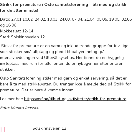
Strikk for premature i Oslo sanitetsforening – bli med og strikk
for de aller minste!
Dato: 27.01,10.02, 24.02, 10.03, 24.03, 07.04, 21.04, 05.05, 19.05, 02.06
og 16.06
Klokkeslett 12-14
Sted: Solskinnsveien 12
Strikk for premature er en varm og inkluderende gruppe for frivillige
som strikker små ullplagg og pledd til babyer innlagt på
intensivavdelingen ved Ullevål sykehus. Her finner du en hyggelig
møteplass med rom for alle, enten du er nybegynner eller erfaren
strikker.
Oslo Sanitetsforening stiller med garn og enkel servering, så det er
bare å ta med strikkelysten. Du trenger ikke å melde deg på Strikk for
premature. Det er bare å komme innom.
Les mer her:
https://osf.no/tilbud-og-aktiviteter/strikk-for-premature
Foto: Monica Jenssen
Solskinnsveien 12