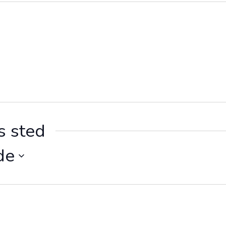
s sted
de