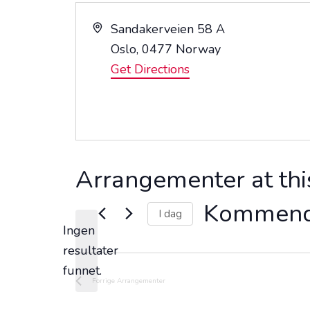
A
Sandakerveien 58 A
d
Oslo
,
0477
Norway
d
Get Directions
r
e
s
s
Arrangementer at thi
Kommen
I dag
Ingen
V
resultater
e
M
funnet.
l
e
Forrige
Arrangementer
g
r