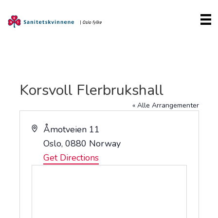
Korsvoll Flerbrukshall
« Alle Arrangementer
A
Åmotveien 11
d
Oslo
,
0880
Norway
d
Get Directions
r
e
s
s