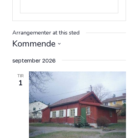
Arrangementer at this sted
Kommende
V
e
september 2026
l
g
TIR
d
1
a
t
o
.