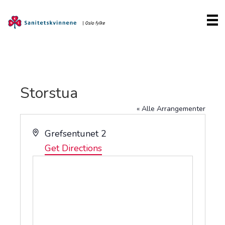
Storstua
« Alle Arrangementer
A
Grefsentunet 2
d
Get Directions
d
r
e
s
s