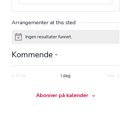
Arrangementer at this sted
Ingen resultater funnet.
M
e
r
Kommende
k
n
V
a
e
d
l
I dag
Forrige
Neste
Arrangementer
Arrangemente
g
d
a
Abonner på kalender
t
o
.