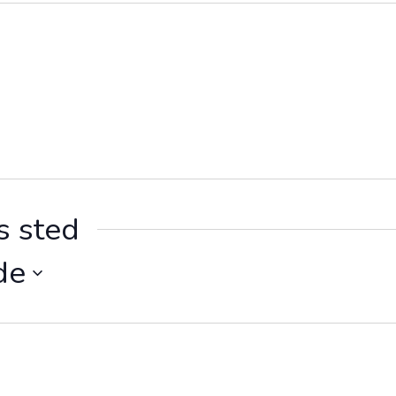
s sted
de