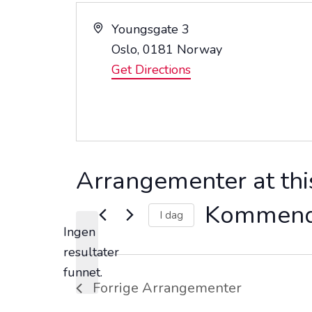
A
Youngsgate 3
d
Oslo
,
0181
Norway
d
Get Directions
r
e
s
s
Arrangementer at thi
Kommen
I dag
Ingen
V
resultater
e
M
funnet.
l
e
Forrige
Arrangementer
g
r