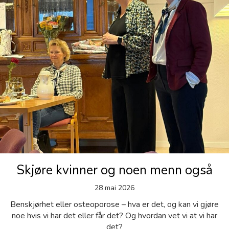
Skjøre kvinner og noen menn også
28 mai 2026
Benskjørhet eller osteoporose – hva er det, og kan vi gjøre
noe hvis vi har det eller får det? Og hvordan vet vi at vi har
det?