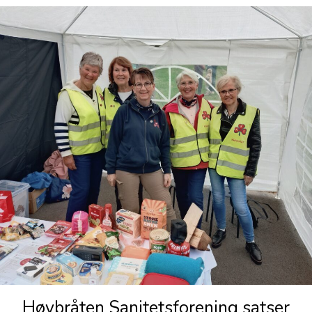
Høybråten Sanitetsforening satser