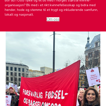
Bor du i Oslo fylke og vil bli med i Norges største kvinne­
organisasjon? Bli med i et rikt kvinne­fellesskap og bidra med
hender, hode og stemme til et trygt og inkluderende samfunn,
lokalt og nasjonalt.
Om oss