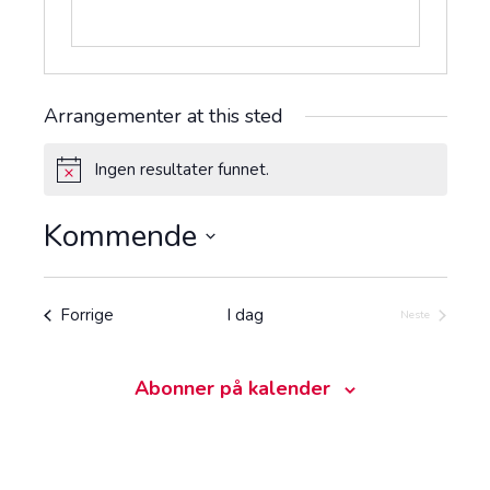
Arrangementer at this sted
Ingen resultater funnet.
M
e
r
Kommende
k
n
V
a
e
d
l
Arrangementer
Forrige
I dag
Neste
Arrangemente
g
d
a
Abonner på kalender
t
o
.