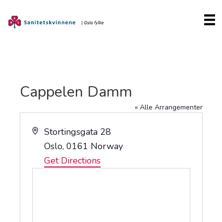
Cappelen Damm
« Alle Arrangementer
A
Stortingsgata 28
d
Oslo
,
0161
Norway
d
Get Directions
r
e
s
s