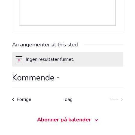
s
s
Arrangementer at this sted
Ingen resultater funnet.
M
e
r
Kommende
k
n
V
a
e
d
l
Arrangementer
Forrige
I dag
Neste
Arrangemente
g
d
a
Abonner på kalender
t
o
.