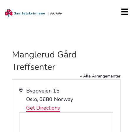
Manglerud Gård
Treffsenter
« Alle Arrangementer
A
Byggveien 15
d
Oslo
,
0680
Norway
d
Get Directions
r
e