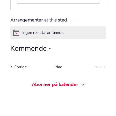
Arrangementer at this sted
Ingen resultater funnet.
M
e
r
Kommende
k
n
V
a
e
d
l
Arrangementer
Forrige
I dag
Neste
Arrangemente
g
d
a
Abonner på kalender
t
o
.