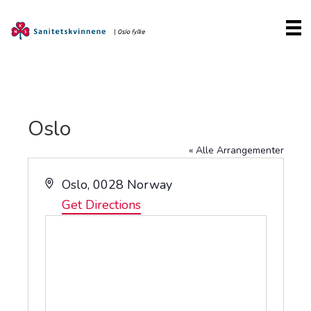
Oslo
« Alle Arrangementer
A
Oslo
,
0028
Norway
d
Get Directions
d
r
e
s
s